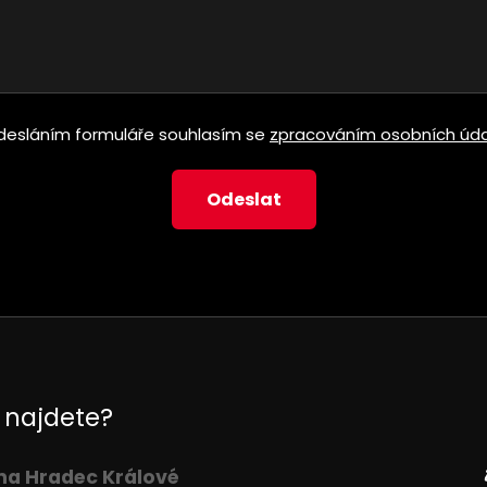
desláním formuláře souhlasím se
zpracováním osobních úda
 najdete?
na Hradec Králové