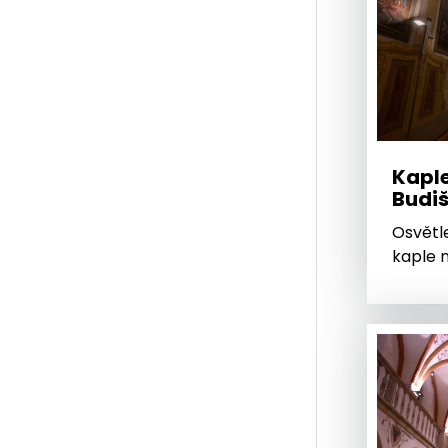
Kaple
Budi
Osvětl
kaple 