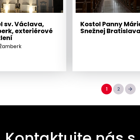
l sv. Václava,
Kostol Panny Mári
erk, exteriérové
Snežnej Bratislav
lení
 Žamberk
1
2
Kontaktujte nás s