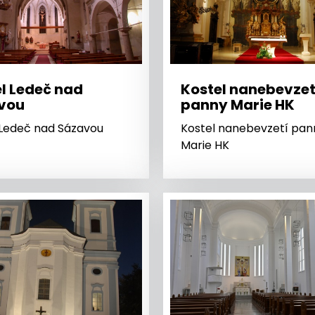
l Ledeč nad
Kostel nanebevzet
vou
panny Marie HK
 Ledeč nad Sázavou
Kostel nanebevzetí pan
Marie HK