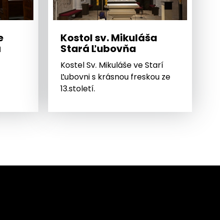
e
Kostol sv. Mikuláša
a
Stará Ľubovňa
Kostel Sv. Mikuláše ve Starí
Ľubovni s krásnou freskou ze
13.století.