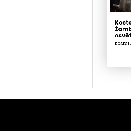
Koste
Žamb
osvět
Kostel