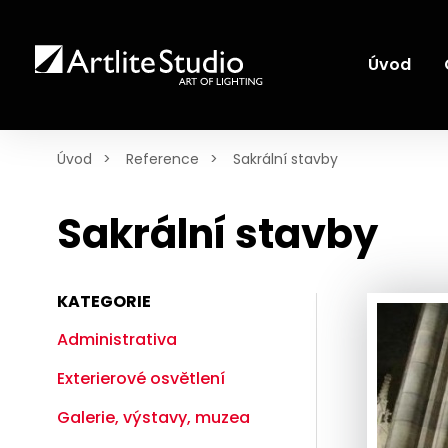
Úvod
Úvod
Reference
Sakrální stavby
Sakrální stavby
KATEGORIE
Administrativa
Exterierové osvětlení
Galerie, výstavy, muzea