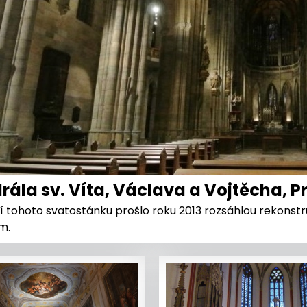
rála sv. Víta, Václava a Vojtěcha, P
í tohoto svatostánku prošlo roku 2013 rozsáhlou rekonst
m.