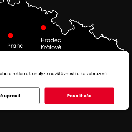
ahu a reklam, k analýze návštěvnosti a ke zobrazení
ě upravit
Povolit vše