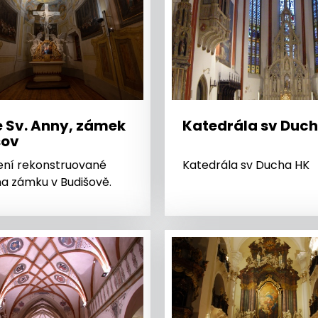
 Sv. Anny, zámek
Katedrála sv Duc
šov
ení rekonstruované
Katedrála sv Ducha HK
na zámku v Budišově.