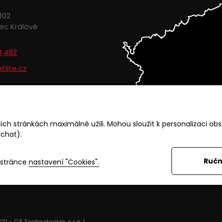
102
ec Králové
3 482
tlite.cz
ch stránkách maximálně užili. Mohou sloužit k personalizaci obs
 chat).
Ručn
 stránce
nastavení "Cookies".
021
-
CS Technologies, s.r.o.
|