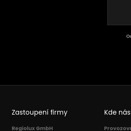
O
Zastoupení firmy
Kde nás
Regiolux GmbH
Provozov