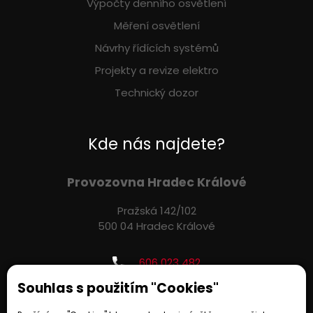
Výpočty denního osvětlení
Měření osvětlení
Návrhy řídících systémů
Projekty a revize elektro
Technický dozor
Kde nás najdete?
Provozovna Hradec Králové
Pražská 142/102
500 04 Hradec Králové
606 023 482
info@artlite.cz
Souhlas s použitím "Cookies"