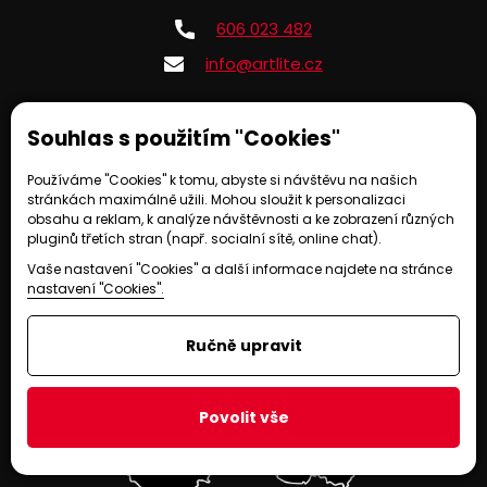
606 023 482
info@artlite.cz
Souhlas s použitím "Cookies"
Provozováno na systému EasyWeb | Tvorba webových stránek ©
2021
-
CS
Technologies, s.r.o.
|
Nastavení soukromí
Používáme "Cookies" k tomu, abyste si návštěvu na našich
stránkách maximálně užili. Mohou sloužit k personalizaci
obsahu a reklam, k analýze návštěvnosti a ke zobrazení různých
pluginů třetích stran (např. socialní sítě, online chat).
Vaše nastavení "Cookies" a další informace najdete na stránce
nastavení "Cookies".
Ručně upravit
Povolit vše