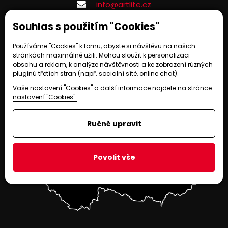
info@artlite.cz
Souhlas s použitím "Cookies"
Provozováno na systému EasyWeb | Tvorba webových stránek ©
2021
-
CS
Používáme "Cookies" k tomu, abyste si návštěvu na našich
Technologies, s.r.o.
|
Nastavení soukromí
stránkách maximálně užili. Mohou sloužit k personalizaci
obsahu a reklam, k analýze návštěvnosti a ke zobrazení různých
pluginů třetích stran (např. socialní sítě, online chat).
Vaše nastavení "Cookies" a další informace najdete na stránce
nastavení "Cookies".
Ručně upravit
Povolit vše