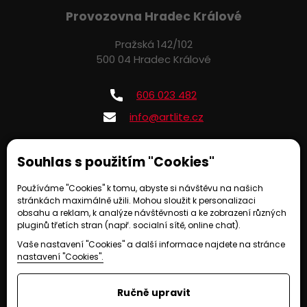
Provozovna Hradec Králové
Pražská 142/102
500 04 Hradec Králové
606 023 482
info@artlite.cz
Souhlas s použitím "Cookies"
Provozováno na systému EasyWeb | Tvorba webových stránek ©
2021
-
CS
Technologies, s.r.o.
|
Nastavení soukromí
Používáme "Cookies" k tomu, abyste si návštěvu na našich
stránkách maximálně užili. Mohou sloužit k personalizaci
obsahu a reklam, k analýze návštěvnosti a ke zobrazení různých
pluginů třetích stran (např. socialní sítě, online chat).
Vaše nastavení "Cookies" a další informace najdete na stránce
nastavení "Cookies".
Ručně upravit