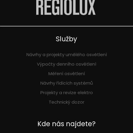
Služby
Návrhy a projekty umělého osvětlení
Výpočty denního osvětlení
Měření osvětlení
Návrhy řídících systémů
Projekty a revize elektro
Technický dozor
Kde nás najdete?