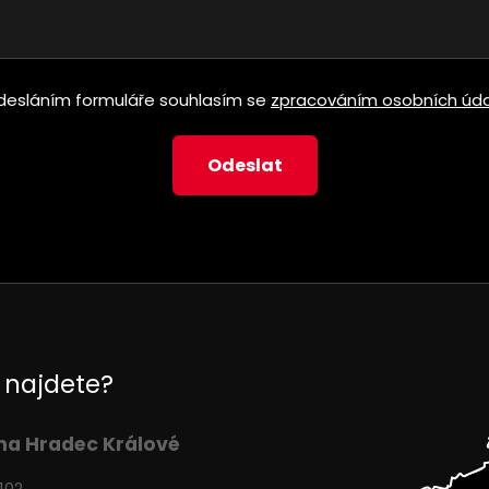
desláním formuláře souhlasím se
zpracováním osobních úda
 najdete?
na Hradec Králové
102