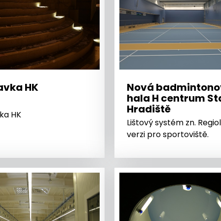
avka HK
Nová badmintono
hala H centrum St
Hradiště
ka HK
Lištový systém zn. Regio
verzi pro sportoviště.