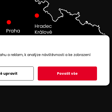
ahu a reklam, k analýze návštěvnosti a ke zobrazení
ě upravit
Povolit vše