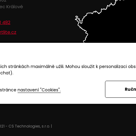
ec Králové
3 482
tlite.cz
ch stránkách maximálně užili. Mohou sloužit k personalizaci obs
 chat).
Ručn
 stránce
nastavení "Cookies".
021
-
CS Technologies, s.r.o.
|