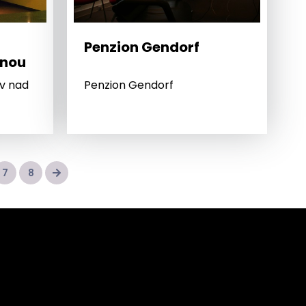
Penzion Gendorf
žnou
ov nad
Penzion Gendorf
7
8