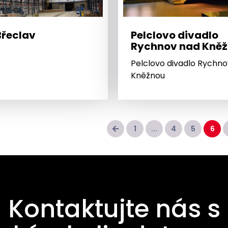
Břeclav
Pelclovo divadlo
Rychnov nad Kně
Pelclovo divadlo Rychn
Kněžnou
1
...
4
5
6
Kontaktujte nás s