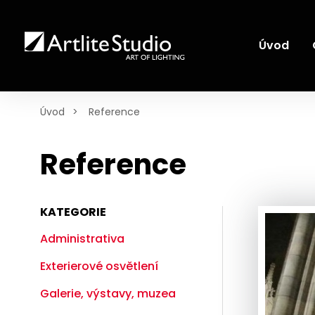
Úvod
Úvod
Reference
Reference
KATEGORIE
Administrativa
Exterierové osvětlení
Galerie, výstavy, muzea