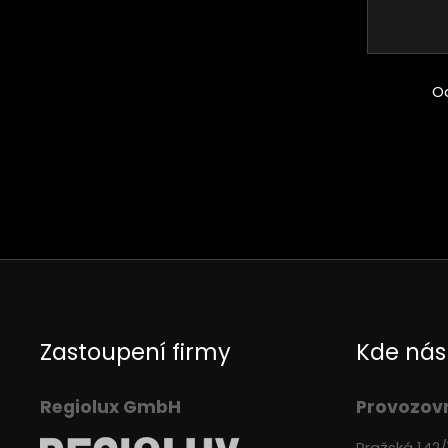
O
Zastoupení firmy
Kde nás
Regiolux GmbH
Provozov
Pražská 142/