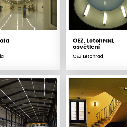
ala
OEZ, Letohrad,
osvětlení
la
OEZ Letohrad