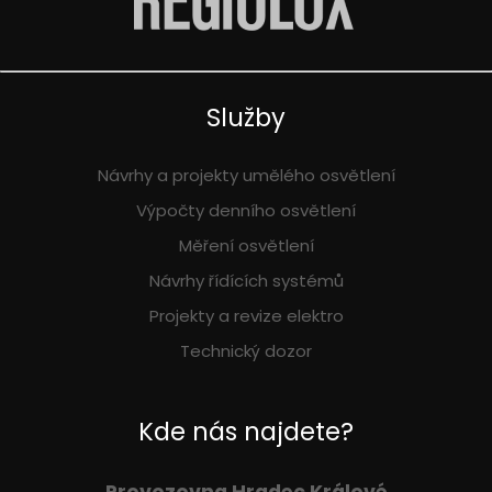
Služby
Návrhy a projekty umělého osvětlení
Výpočty denního osvětlení
Měření osvětlení
Návrhy řídících systémů
Projekty a revize elektro
Technický dozor
Kde nás najdete?