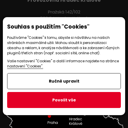
Provozovna Hradec Králové
Pražská 142/102
500 04 Hradec Králové
Souhlas s použitím "Cookies"
606 023 482
Používáme "Cookies" k tomu, abyste si návštěvu na našich
info@artlite.cz
stránkách maximálně užili. Mohou sloužit k personalizaci
obsahu a reklam, k analýze návštěvnosti a ke zobrazení různých
pluginů třetích stran (např. socialní sítě, online chat).
Vaše nastavení "Cookies" a další informace najdete na stránce
Provozováno na systému EasyWeb | Tvorba webových stránek ©
2021
-
CS
nastavení "Cookies".
Technologies, s.r.o.
|
Nastavení soukromí
Ručně upravit
Povolit vše