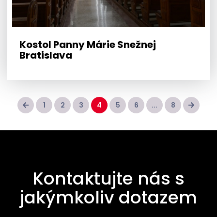
Kostol Panny Márie Snežnej
Bratislava
1
2
3
4
5
6
...
8
Kontaktujte nás s
jakýmkoliv dotazem